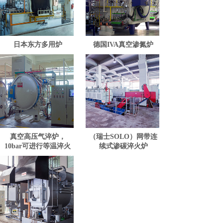
日本东方多用炉
德国IVA真空渗氮炉
真空高压气淬炉，
（瑞士SOLO）网带连
10bar可进行等温淬火
续式渗碳淬火炉