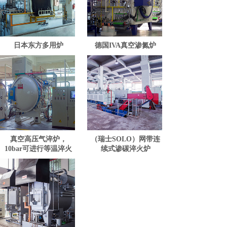
日本东方多用炉
德国IVA真空渗氮炉
真空高压气淬炉，
（瑞士SOLO）网带连
10bar可进行等温淬火
续式渗碳淬火炉